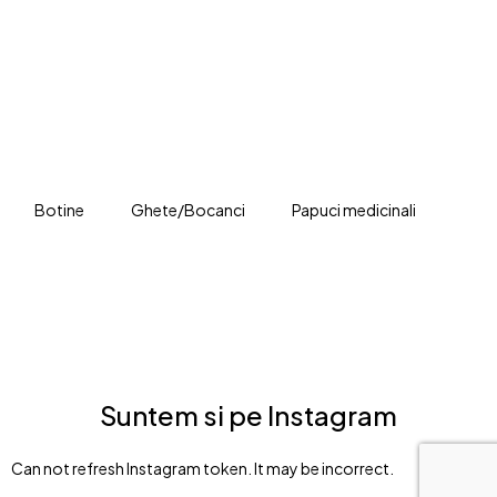
Vezi ce ti se potriveste
Pregateste-te pentru
sezonul racoros
Botine
Ghete/Bocanci
Papuci medicinali
Suntem si pe Instagram
Can not refresh Instagram token. It may be incorrect.