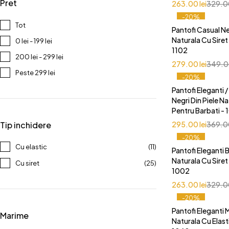
Pret
263.00
lei
329.
-20%
Tot
Pantofi Casual Ne
Naturala Cu Siret
0 lei - 199 lei
1102
200 lei - 299 lei
279.00
lei
349.
Peste 299 lei
-20%
Pantofi Eleganti
Negri Din Piele Na
Pentru Barbati - 
Tip inchidere
295.00
lei
369.
-20%
Cu elastic
(11)
Pantofi Eleganti 
Naturala Cu Siret
Cu siret
(25)
1002
263.00
lei
329.
-20%
Pantofi Eleganti 
Marime
Naturala Cu Elast