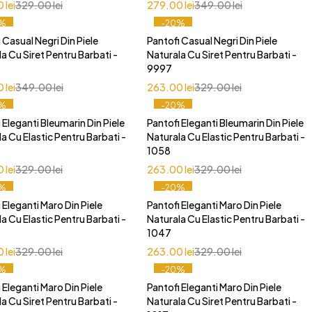
0
lei
329.00
lei
279.00
lei
349.00
lei
0%
-20%
 Casual Negri Din Piele
Pantofi Casual Negri Din Piele
a Cu Siret Pentru Barbati -
Naturala Cu Siret Pentru Barbati -
9997
0
lei
349.00
lei
263.00
lei
329.00
lei
0%
-20%
 Eleganti Bleumarin Din Piele
Pantofi Eleganti Bleumarin Din Piele
a Cu Elastic Pentru Barbati -
Naturala Cu Elastic Pentru Barbati -
1058
0
lei
329.00
lei
263.00
lei
329.00
lei
0%
-20%
 Eleganti Maro Din Piele
Pantofi Eleganti Maro Din Piele
a Cu Elastic Pentru Barbati -
Naturala Cu Elastic Pentru Barbati -
1047
0
lei
329.00
lei
263.00
lei
329.00
lei
0%
-20%
 Eleganti Maro Din Piele
Pantofi Eleganti Maro Din Piele
a Cu Siret Pentru Barbati -
Naturala Cu Siret Pentru Barbati -