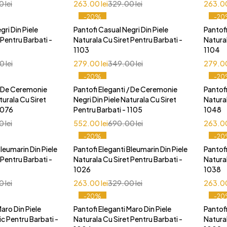
00
lei
263.00
lei
329.00
lei
263.0
-20%
-2
gri Din Piele
Pantofi Casual Negri Din Piele
Pantofi
 Pentru Barbati -
Naturala Cu Siret Pentru Barbati -
Natural
1103
1104
00
lei
279.00
lei
349.00
lei
279.0
-20%
-2
 / De Ceremonie
Pantofi Eleganti / De Ceremonie
Pantofi
turala Cu Siret
Negri Din Piele Naturala Cu Siret
Natural
1076
Pentru Barbati - 1105
1048
00
lei
552.00
lei
690.00
lei
263.0
-20%
-2
Bleumarin Din Piele
Pantofi Eleganti Bleumarin Din Piele
Pantofi
 Pentru Barbati -
Naturala Cu Siret Pentru Barbati -
Natural
1026
1038
00
lei
263.00
lei
329.00
lei
263.0
-20%
-2
Maro Din Piele
Pantofi Eleganti Maro Din Piele
Pantofi
ic Pentru Barbati -
Naturala Cu Siret Pentru Barbati -
Natural