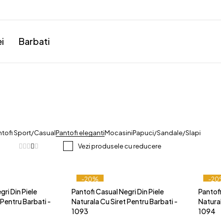
i
Barbati
ntofi Sport/Casual
Pantofi eleganti
Mocasini
Papuci/Sandale/Slapi
Vezi produsele cu reducere
-20%
-2
gri Din Piele
Pantofi Casual Negri Din Piele
Pantofi
 Pentru Barbati -
Naturala Cu Siret Pentru Barbati -
Natural
1093
1094