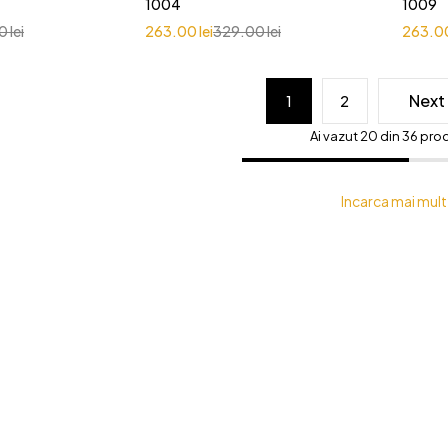
1004
1009
00
lei
263.00
lei
329.00
lei
263.0
Next
1
2
Ai vazut 20 din 36 pr
Incarca mai mult