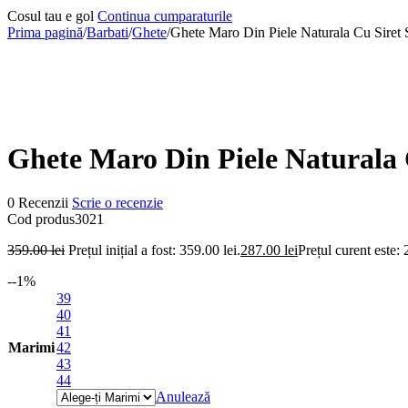
Cosul tau e gol
Continua cumparaturile
Prima pagină
/
Barbati
/
Ghete
/
Ghete Maro Din Piele Naturala Cu Siret 
-20%
Ghete Maro Din Piele Naturala 
0 Recenzii
Scrie o recenzie
Cod produs
3021
359.00
lei
Prețul inițial a fost: 359.00 lei.
287.00
lei
Prețul curent este: 
-
-1
%
39
40
41
Marimi
42
43
44
Anulează