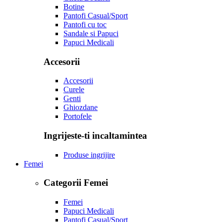
Botine
Pantofi Casual/Sport
Pantofi cu toc
Sandale si Papuci
Papuci Medicali
Accesorii
Accesorii
Curele
Genti
Ghiozdane
Portofele
Ingrijeste-ti incaltamintea
Produse ingrijire
Femei
Categorii Femei
Femei
Papuci Medicali
Pantofi Casual/Sport