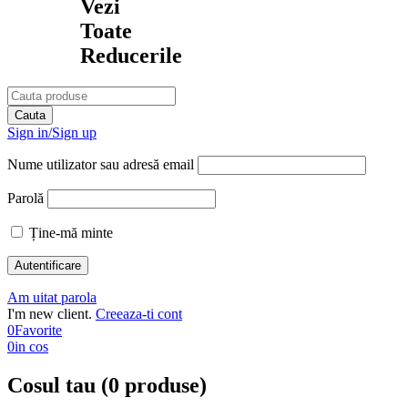
Vezi
Toate
Reducerile
Sign in/Sign up
Nume utilizator sau adresă email
Parolă
Ține-mă minte
Am uitat parola
I'm new client.
Creeaza-ti cont
0
Favorite
0
in cos
Cosul tau (0 produse)