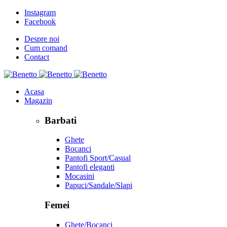
Instagram
Facebook
Despre noi
Cum comand
Contact
Acasa
Magazin
Barbati
Ghete
Bocanci
Pantofi Sport/Casual
Pantofi eleganti
Mocasini
Papuci/Sandale/Slapi
Femei
Ghete/Bocanci