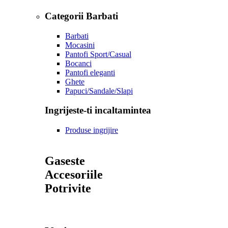
Categorii Barbati
Barbati
Mocasini
Pantofi Sport/Casual
Bocanci
Pantofi eleganti
Ghete
Papuci/Sandale/Slapi
Ingrijeste-ti incaltamintea
Produse ingrijire
Gaseste
Accesoriile
Potrivite