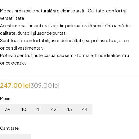
Mocasini din piele naturală și piele întoarsă – Calitate, confort și
versatilitate
Acești mocasini sunt realizați din piele naturală și piele întoarsă de
calitate, durabili și ușor de purtat.
Sunt foarte confortabili, ușor de încălțat și se pot asorta ușor cu
orice stil vestimentar.
Potriviti pentru ținute casual sau semi-formale, fiind ideali pentru
orice ocazie.
247.00
lei
309.00
lei
Marimi
39
40
41
42
43
44
Cantitate
Cantitate