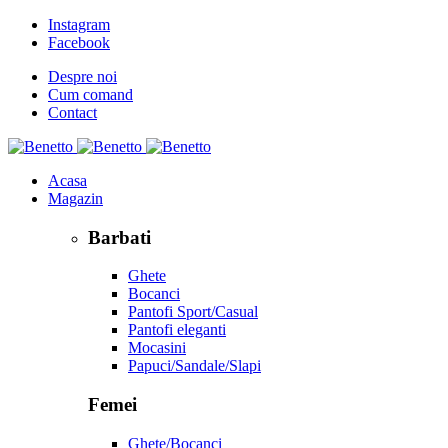
Instagram
Facebook
Despre noi
Cum comand
Contact
Acasa
Magazin
Barbati
Ghete
Bocanci
Pantofi Sport/Casual
Pantofi eleganti
Mocasini
Papuci/Sandale/Slapi
Femei
Ghete/Bocanci