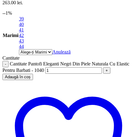
263.00 lei.
-
-1
%
39
40
41
Marimi
42
43
44
Anulează
Cantitate
Cantitate Pantofi Eleganti Negri Din Piele Naturala Cu Elastic
Pentru Barbati - 1040
Adaugă în coș