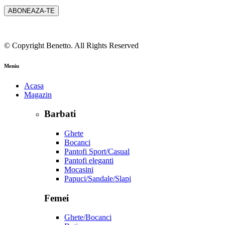
© Copyright Benetto. All Rights Reserved
Meniu
Acasa
Magazin
Barbati
Ghete
Bocanci
Pantofi Sport/Casual
Pantofi eleganti
Mocasini
Papuci/Sandale/Slapi
Femei
Ghete/Bocanci