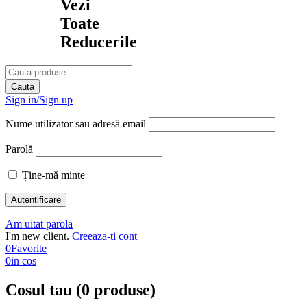
Vezi
Toate
Reducerile
Sign in/Sign up
Nume utilizator sau adresă email
Parolă
Ține-mă minte
Am uitat parola
I'm new client.
Creeaza-ti cont
0
Favorite
0
in cos
Cosul tau (0 produse)