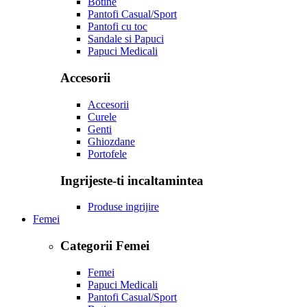
Botine
Pantofi Casual/Sport
Pantofi cu toc
Sandale si Papuci
Papuci Medicali
Accesorii
Accesorii
Curele
Genti
Ghiozdane
Portofele
Ingrijeste-ti incaltamintea
Produse ingrijire
Femei
Categorii Femei
Femei
Papuci Medicali
Pantofi Casual/Sport