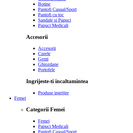
Botine
Pantofi Casual/Sport
Pantofi cu toc
Sandale si Papuci
Papuci Medicali
Accesorii
Accesorii
Curele
Genti
Ghiozdane
Portofele
Ingrijeste-ti incaltamintea
Produse ingrijire
Femei
Categorii Femei
Femei
Papuci Medicali
Pantofi Casual/Sport