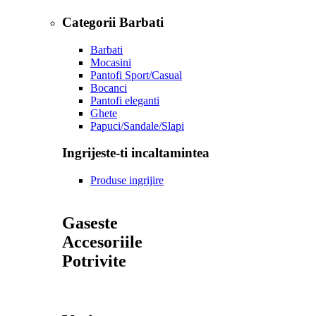
Categorii Barbati
Barbati
Mocasini
Pantofi Sport/Casual
Bocanci
Pantofi eleganti
Ghete
Papuci/Sandale/Slapi
Ingrijeste-ti incaltamintea
Produse ingrijire
Gaseste
Accesoriile
Potrivite