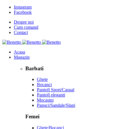
Instagram
Facebook
Despre noi
Cum comand
Contact
Acasa
Magazin
Barbati
Ghete
Bocanci
Pantofi Sport/Casual
Pantofi eleganti
Mocasini
Papuci/Sandale/Slapi
Femei
Ghete/Bocanci