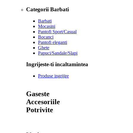
Categorii Barbati
Barbati
Mocasini
Pantofi Sport/Casual
Bocanci
Pantofi eleganti
Ghete
Papuci/Sandale/Slapi
Ingrijeste-ti incaltamintea
Produse ingrijire
Gaseste
Accesoriile
Potrivite