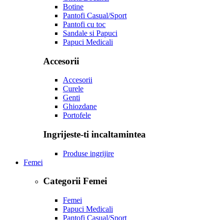
Botine
Pantofi Casual/Sport
Pantofi cu toc
Sandale si Papuci
Papuci Medicali
Accesorii
Accesorii
Curele
Genti
Ghiozdane
Portofele
Ingrijeste-ti incaltamintea
Produse ingrijire
Femei
Categorii Femei
Femei
Papuci Medicali
Pantofi Casual/Sport