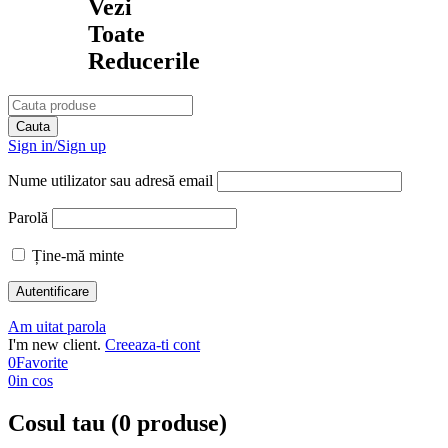
Vezi
Toate
Reducerile
Sign in/Sign up
Nume utilizator sau adresă email
Parolă
Ține-mă minte
Am uitat parola
I'm new client.
Creeaza-ti cont
0
Favorite
0
in cos
Cosul tau (0 produse)