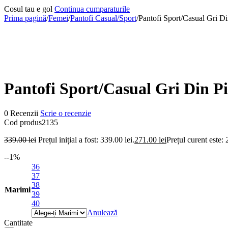
Cosul tau e gol
Continua cumparaturile
Prima pagină
/
Femei
/
Pantofi Casual/Sport
/
Pantofi Sport/Casual Gri Di
-20%
Pantofi Sport/Casual Gri Din Pi
0 Recenzii
Scrie o recenzie
Cod produs
2135
339.00
lei
Prețul inițial a fost: 339.00 lei.
271.00
lei
Prețul curent este: 
-
-1
%
36
37
38
Marimi
39
40
Anulează
Cantitate