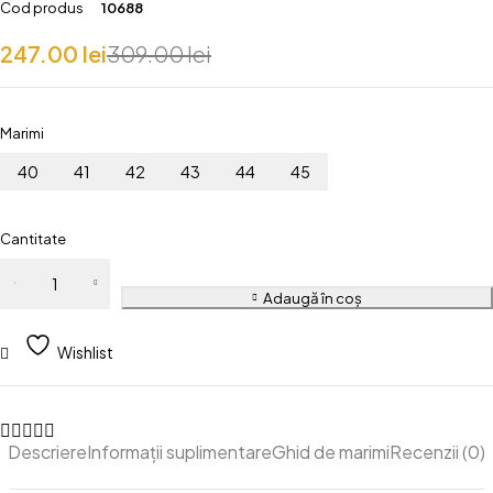
Cod produs
10688
247.00
lei
309.00
lei
Marimi
40
41
42
43
44
45
Cantitate
Cantitate
Pantofi
Adaugă în coș
Sport-
Casual
Wishlist
Negri Din
Piele
Naturala
Descriere
Informații suplimentare
Ghid de marimi
Recenzii (0)
Cu Siret
Pentru