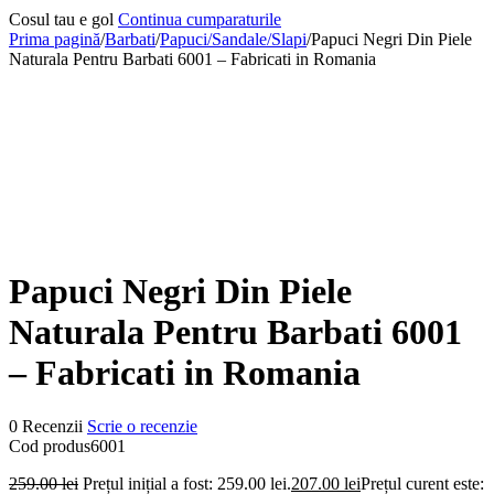
Cosul tau e gol
Continua cumparaturile
Prima pagină
/
Barbati
/
Papuci/Sandale/Slapi
/
Papuci Negri Din Piele
Naturala Pentru Barbati 6001 – Fabricati in Romania
-20%
Papuci Negri Din Piele
Naturala Pentru Barbati 6001
– Fabricati in Romania
0 Recenzii
Scrie o recenzie
Cod produs
6001
259.00
lei
Prețul inițial a fost: 259.00 lei.
207.00
lei
Prețul curent este: