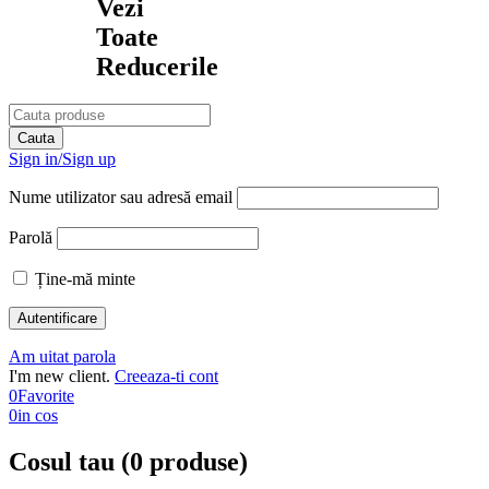
Vezi
Toate
Reducerile
Sign in/Sign up
Nume utilizator sau adresă email
Parolă
Ține-mă minte
Am uitat parola
I'm new client.
Creeaza-ti cont
0
Favorite
0
in cos
Cosul tau (0 produse)