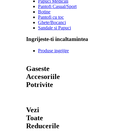
Papuci Medicali
Pantofi Casual/Sport
Botine
Pantofi cu toc
Ghete/Bocanci
Sandale si Papuci
Ingrijeste-ti incaltamintea
Produse ingrijire
Gaseste
Accesoriile
Potrivite
Vezi
Toate
Reducerile