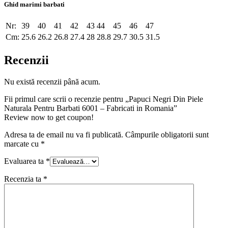
Ghid marimi barbati
Nr:
39
40
41
42
43
44
45
46
47
Cm:
25.6
26.2
26.8
27.4
28
28.8
29.7
30.5
31.5
Recenzii
Nu există recenzii până acum.
Fii primul care scrii o recenzie pentru „Papuci Negri Din Piele
Naturala Pentru Barbati 6001 – Fabricati in Romania”
Review now to get coupon!
Adresa ta de email nu va fi publicată.
Câmpurile obligatorii sunt
marcate cu
*
Evaluarea ta
*
Recenzia ta
*