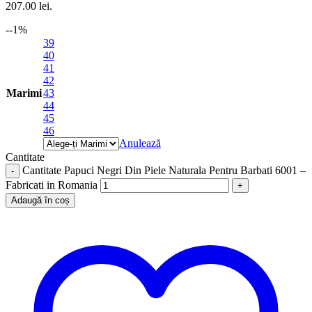
207.00 lei.
-
-1
%
39
40
41
42
Marimi
43
44
45
46
Anulează
Cantitate
Cantitate Papuci Negri Din Piele Naturala Pentru Barbati 6001 –
Fabricati in Romania
Adaugă în coș