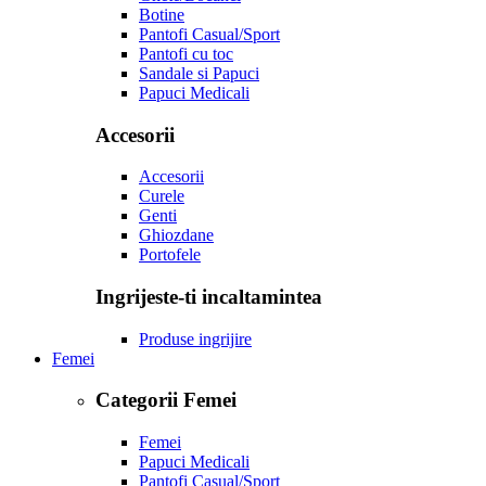
Botine
Pantofi Casual/Sport
Pantofi cu toc
Sandale si Papuci
Papuci Medicali
Accesorii
Accesorii
Curele
Genti
Ghiozdane
Portofele
Ingrijeste-ti incaltamintea
Produse ingrijire
Femei
Categorii Femei
Femei
Papuci Medicali
Pantofi Casual/Sport