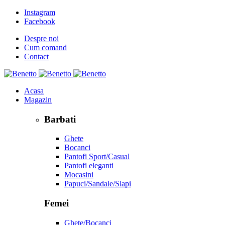
Instagram
Facebook
Despre noi
Cum comand
Contact
Acasa
Magazin
Barbati
Ghete
Bocanci
Pantofi Sport/Casual
Pantofi eleganti
Mocasini
Papuci/Sandale/Slapi
Femei
Ghete/Bocanci