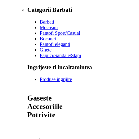
Categorii Barbati
Barbati
Mocasini
Pantofi Sport/Casual
Bocanci
Pantofi eleganti
Ghete
Papuci/Sandale/Slapi
Ingrijeste-ti incaltamintea
Produse ingrijire
Gaseste
Accesoriile
Potrivite